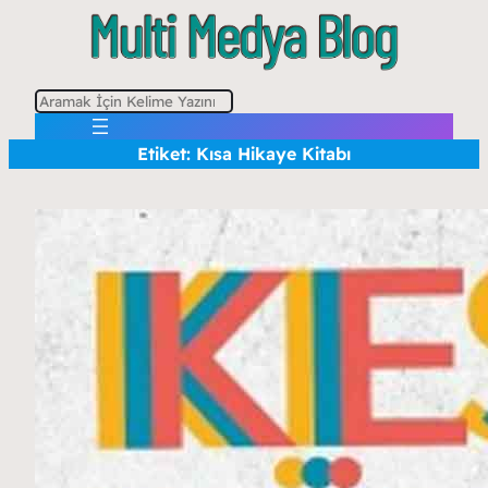
A
r
Etiket:
Kısa Hikaye Kitabı
a