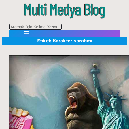
A
r
Etiket:
Karakter yaratımı
a