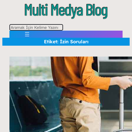
A
r
Etiket:
İzin Soruları
a