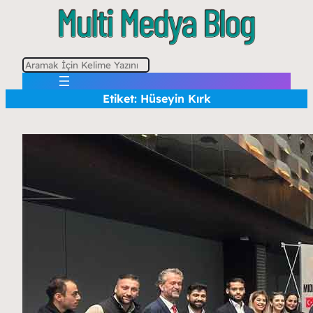
A
r
Etiket:
Hüseyin Kırk
a