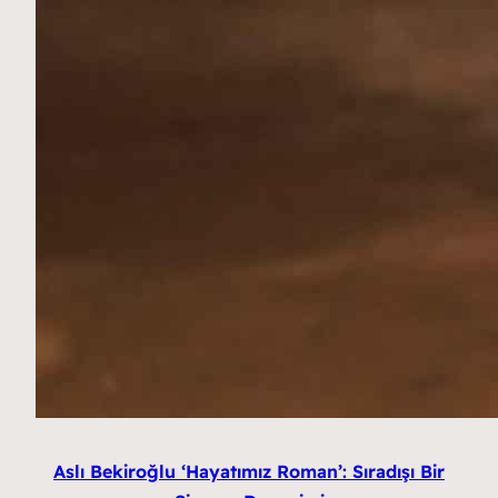
Aslı Bekiroğlu ‘Hayatımız Roman’: Sıradışı Bir