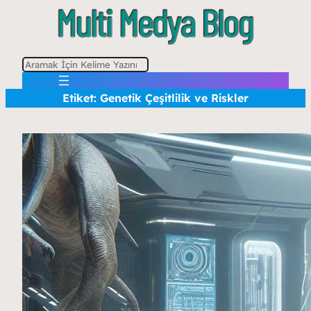
A
r
Etiket:
Genetik Çeşitlilik ve Riskler
a