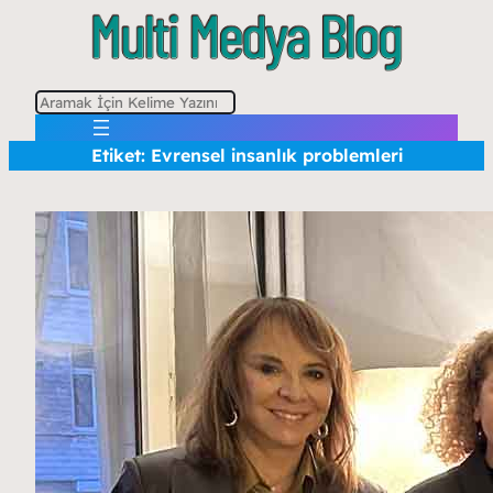
A
r
Etiket:
Evrensel insanlık problemleri
a