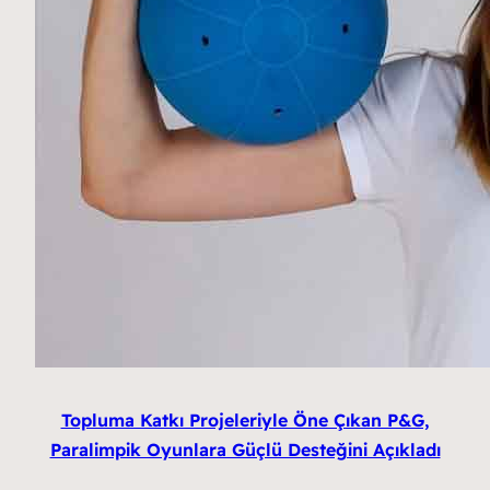
Topluma Katkı Projeleriyle Öne Çıkan P&G,
Paralimpik Oyunlara Güçlü Desteğini Açıkladı