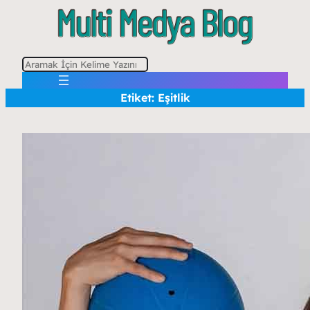
A
r
Etiket:
Eşitlik
a