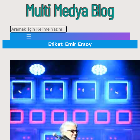
A
r
Etiket:
Emir Ersoy
a