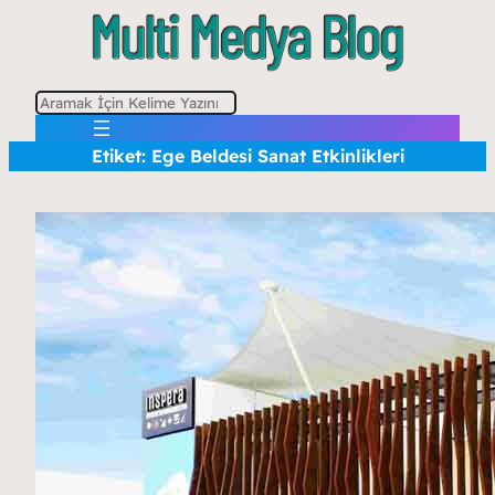
A
r
Etiket:
Ege Beldesi Sanat Etkinlikleri
a