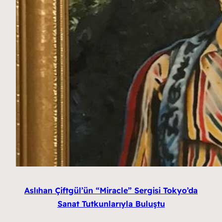
Aslıhan Çiftgül’ün “Miracle” Sergisi Tokyo’da
Sanat Tutkunlarıyla Buluştu