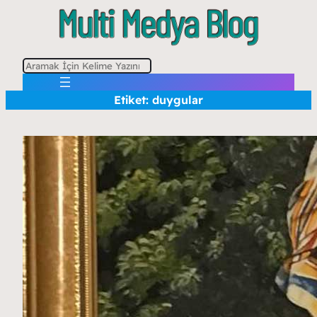
A
r
Etiket:
duygular
a