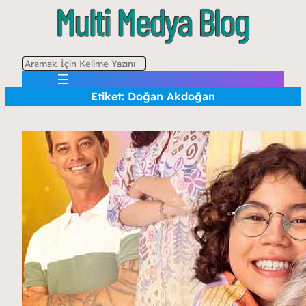
A
r
Etiket:
Doğan Akdoğan
a