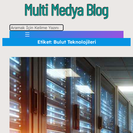
A
r
Etiket:
Bulut Teknolojileri
a