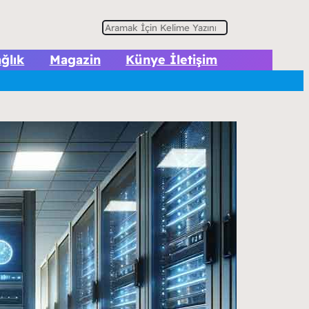
A
r
ğlık
Magazin
Künye İletişim
a