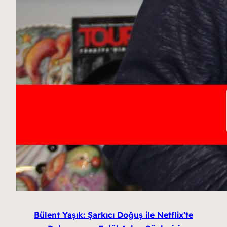
Bülent Yaşık: Şarkıcı Doğuş ile Netflix’te