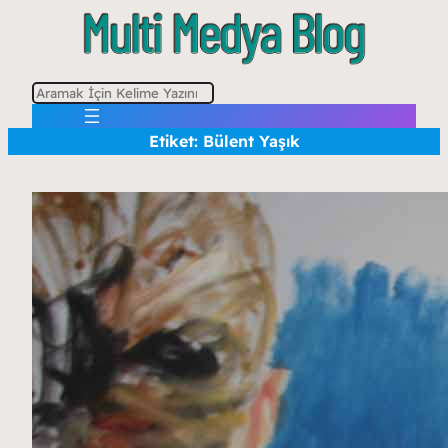
A
r
Etiket:
Bülent Yaşık
a