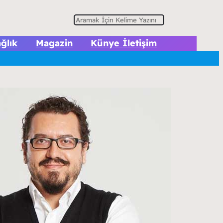
A
r
ğlık
Magazin
Künye İletişim
a