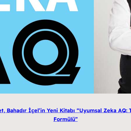
et, Bahadır İçel’in Yeni Kitabı “Uyumsal Zeka AQ:
Formülü”