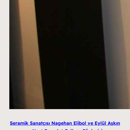
Seramik Sanatçısı Nagehan Elibol ve Eylül Aşkın