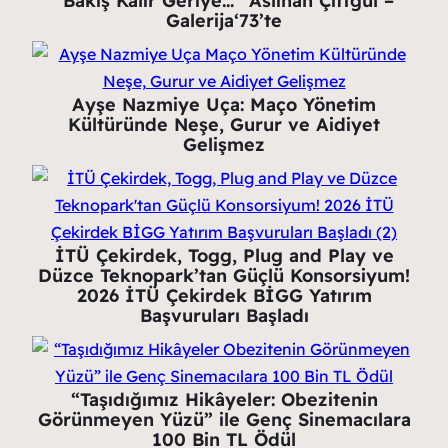
“Bakış Kalır Geriye…” Aslıhan Çiftgül –
Galerija‘73’te
Ayşe Nazmiye Uça: Maço Yönetim
Kültüründe Neşe, Gurur ve Aidiyet
Gelişmez
İTÜ Çekirdek, Togg, Plug and Play ve
Düzce Teknopark’tan Güçlü Konsorsiyum!
2026 İTÜ Çekirdek BİGG Yatırım
Başvuruları Başladı
“Taşıdığımız Hikâyeler: Obezitenin
Görünmeyen Yüzü” ile Genç Sinemacılara
100 Bin TL Ödül