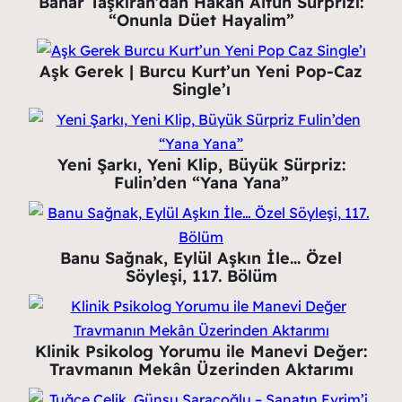
Bahar Taşkıran’dan Hakan Altun Sürprizi:
“Onunla Düet Hayalim”
Aşk Gerek | Burcu Kurt’un Yeni Pop-Caz
Single’ı
Yeni Şarkı, Yeni Klip, Büyük Sürpriz:
Fulin’den “Yana Yana”
Banu Sağnak, Eylül Aşkın İle… Özel
Söyleşi, 117. Bölüm
Klinik Psikolog Yorumu ile Manevi Değer:
Travmanın Mekân Üzerinden Aktarımı