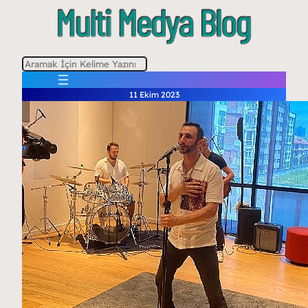
A
r
11 Ekim 2023
a