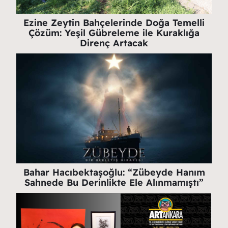
Ezine Zeytin Bahçelerinde Doğa Temelli
Çözüm: Yeşil Gübreleme ile Kuraklığa
Direnç Artacak
Bahar Hacıbektaşoğlu: “Zübeyde Hanım
Sahnede Bu Derinlikte Ele Alınmamıştı”