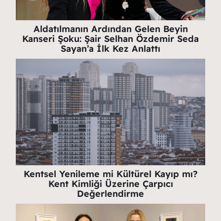
Aldatılmanın Ardından Gelen Beyin
Kanseri Şoku: Şair Selhan Özdemir Seda
Sayan’a İlk Kez Anlattı
Kentsel Yenileme mi Kültürel Kayıp mı?
Kent Kimliği Üzerine Çarpıcı
Değerlendirme