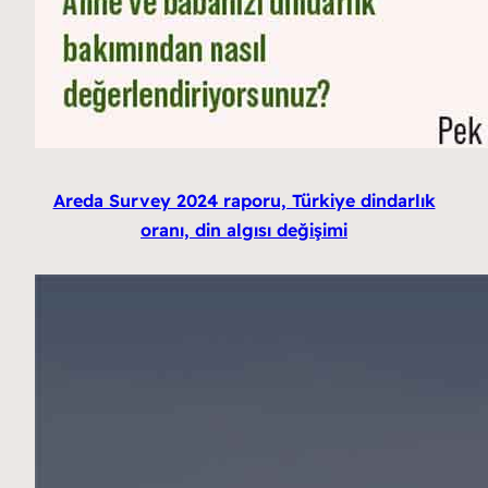
Areda Survey 2024 raporu, Türkiye dindarlık
oranı, din algısı değişimi