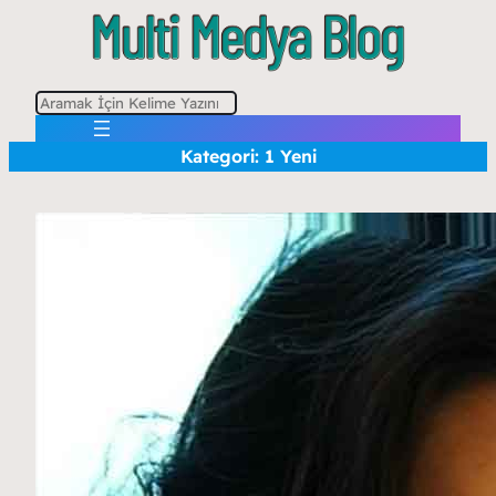
A
r
Kategori:
1 Yeni
a