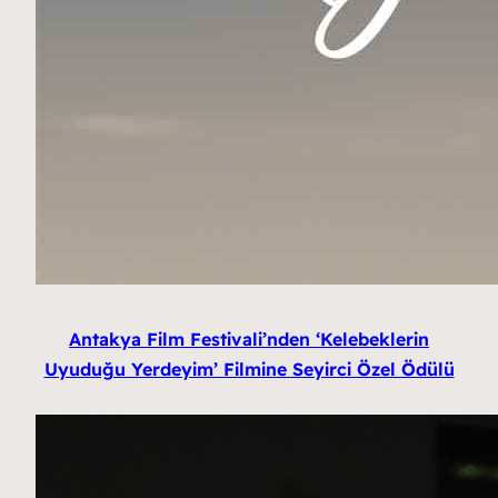
Antakya Film Festivali’nden ‘Kelebeklerin
Uyuduğu Yerdeyim’ Filmine Seyirci Özel Ödülü