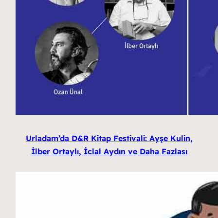
Urladam’da D&R Kitap Festivali: Ayşe Kulin,
İlber Ortaylı, İclal Aydın ve Daha Fazlası