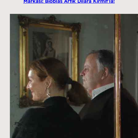
Markası: Bioblas Artık Dilara Kırmıt’la!