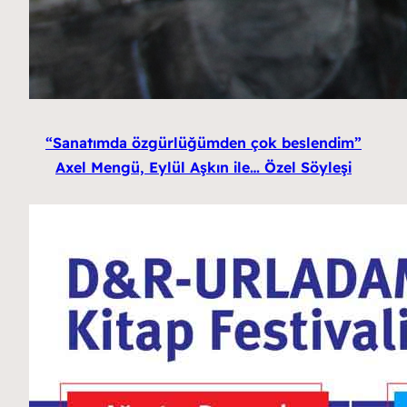
“Sanatımda özgürlüğümden çok beslendim”
Axel Mengü, Eylül Aşkın ile… Özel Söyleşi