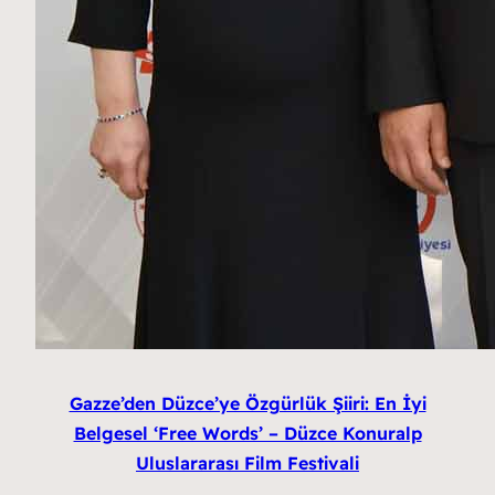
Gazze’den Düzce’ye Özgürlük Şiiri: En İyi
Belgesel ‘Free Words’ – Düzce Konuralp
Uluslararası Film Festivali