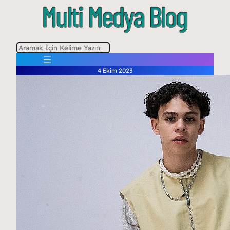
A
r
4 Ekim 2023
a